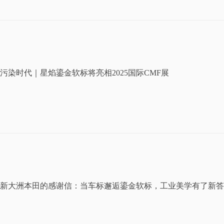
污染时代｜星焰鎏金软标将亮相2025国际CMF展
新大洲本田的感谢信：当车标邂逅鎏金软标，工业美学有了新答