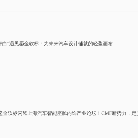
舞白”遇见鎏金软标：为未来汽车设计铺就的轻盈画布
IM鎏金软标闪耀上海汽车智能座舱内饰产业论坛！CMF新势力，
章！