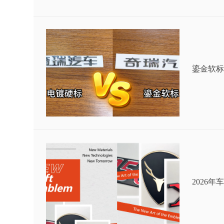
鎏金软标
2026