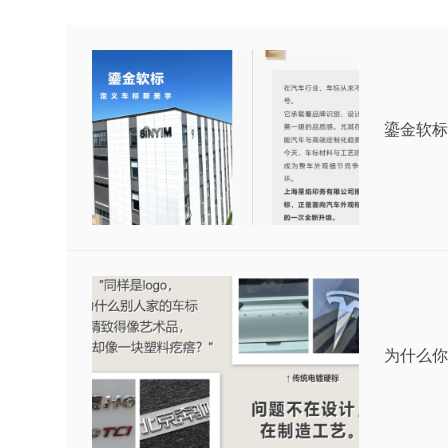
鎏金软标
为什么你