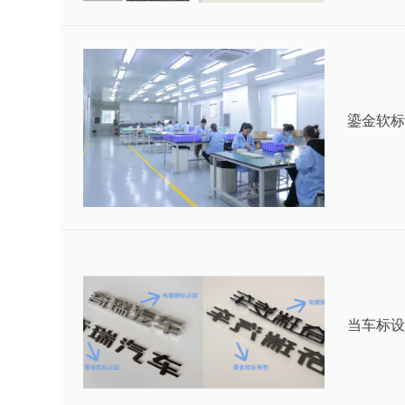
鎏金软标
当车标设