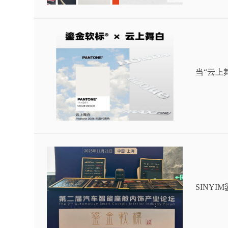
当“云上
SINY
饰“徽”