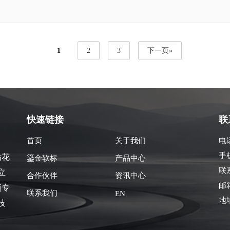
1
2
3
下一页»
快速链接
联
首页
关于我们
电话
手机
贴花
鎏金软标
产品中心
联
立
合作伙伴
资讯中心
邮箱
项专
联系我们
EN
地
技