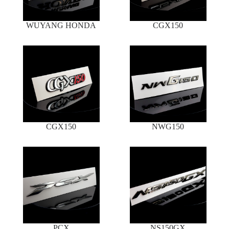
WUYANG HONDA
CGX150
CGX150
NWG150
PCX
NS150GX