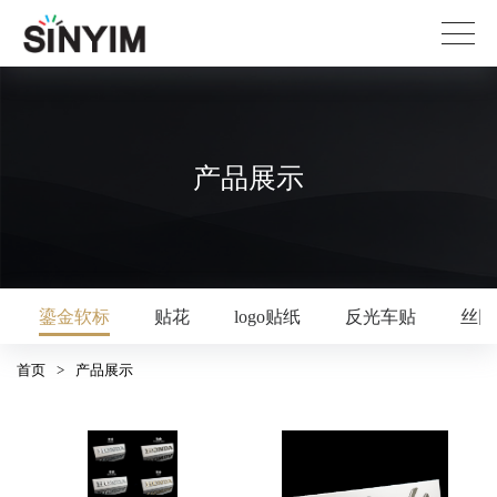
产品展示
鎏金软标
贴花
logo贴纸
反光车贴
丝网
首页
>
产品展示